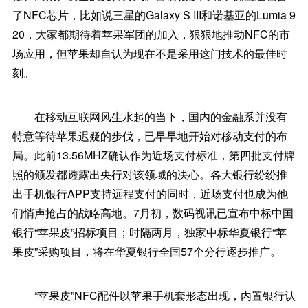
了NFC芯片，比如说三星的Galaxy S III和诺基亚的Lumia 9
20，大家都期待着苹果军团的加入，狠狠地推动NFC的市
场应用，但苹果却自认为现在不是采用这门技术的最佳时
刻。
在移动互联网风生水起的当下，国内的金融系并没有
特意等待苹果迟疑的步伐，已早早地开始对移动支付的布
局。此前13.56MHZ确认作为近场支付标准，第四批支付牌
照的颁发都透露出央行对该领域的决心。各大银行纷纷推
出手机银行APP支持远程支付的同时，近场支付也成为他
们悄声抢占的战略高地。7月初，数码视讯已宣布中标中国
银行“苹果皮”招标项目；时隔两月，独家中标华夏银行“苹
果皮”采购项目，将在华夏银行全国57个分行逐步推广。
“苹果皮”NFC配件以苹果手机套形态出现，内置银行认