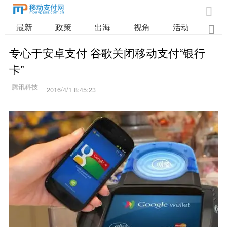

最新
政策
出海
视角
活动
业

专心于安卓支付 谷歌关闭移动支付“银行
卡”
2016/4/1 8:45:23