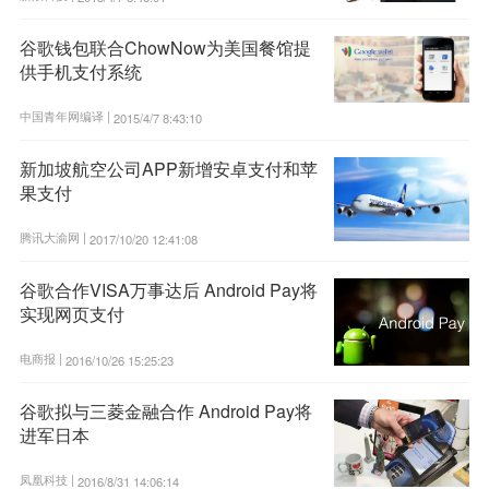
谷歌钱包联合ChowNow为美国餐馆提
供手机支付系统
中国青年网编译 |
2015/4/7 8:43:10
新加坡航空公司APP新增安卓支付和苹
果支付
腾讯大渝网 |
2017/10/20 12:41:08
谷歌合作VISA万事达后 Android Pay将
实现网页支付
电商报 |
2016/10/26 15:25:23
谷歌拟与三菱金融合作 Android Pay将
进军日本
凤凰科技 |
2016/8/31 14:06:14