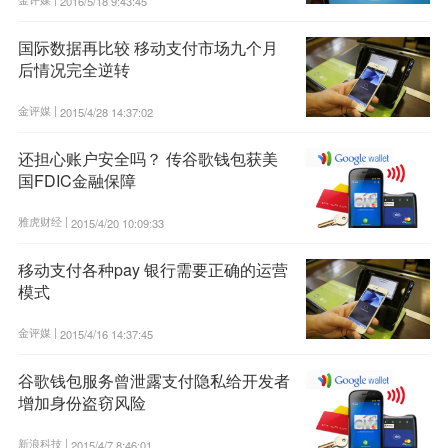
2016/5/18 9:43:45
国际数据再比较 移动支付市场九个月
后情况完全逆转
金评媒 |
2015/4/28 14:37:02
还担心账户安全吗？ 传谷歌钱包获美
国FDIC金融保障
雅虎财经 |
2015/4/20 10:09:33
移动支付各种pay 银行需要正确的运营
模式
金评媒 |
2015/4/16 14:37:45
谷歌钱包服务曾泄露支付隐私给开发者
增加身份盗窃风险
新浪科技 |
2015/4/7 8:46:01