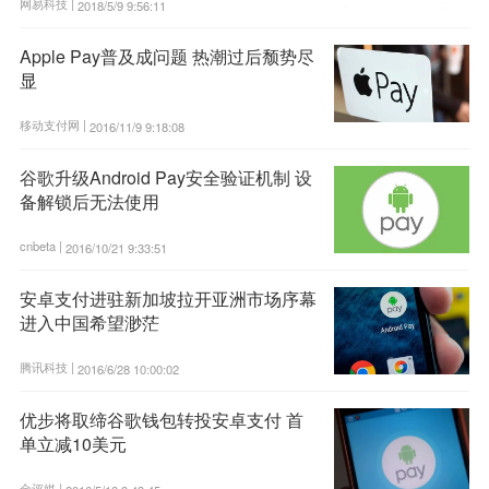
网易科技 |
2018/5/9 9:56:11
Apple Pay普及成问题 热潮过后颓势尽
显
移动支付网 |
2016/11/9 9:18:08
谷歌升级Android Pay安全验证机制 设
备解锁后无法使用
cnbeta |
2016/10/21 9:33:51
安卓支付进驻新加坡拉开亚洲市场序幕
进入中国希望渺茫
腾讯科技 |
2016/6/28 10:00:02
优步将取缔谷歌钱包转投安卓支付 首
单立减10美元
金评媒 |