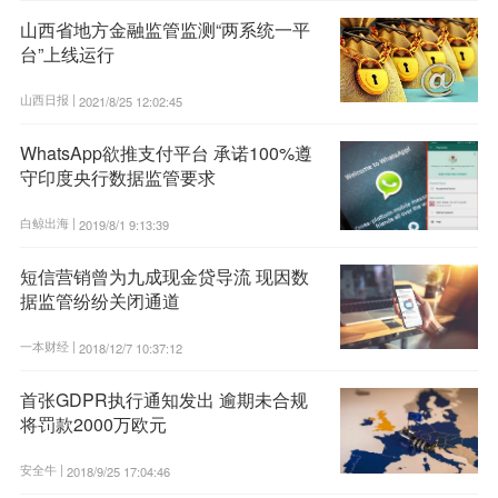
山西省地方金融监管监测“两系统一平
台”上线运行
山西日报 |
2021/8/25 12:02:45
WhatsApp欲推支付平台 承诺100%遵
守印度央行数据监管要求
白鲸出海 |
2019/8/1 9:13:39
短信营销曾为九成现金贷导流 现因数
据监管纷纷关闭通道
一本财经 |
2018/12/7 10:37:12
首张GDPR执行通知发出 逾期未合规
将罚款2000万欧元
安全牛 |
2018/9/25 17:04:46