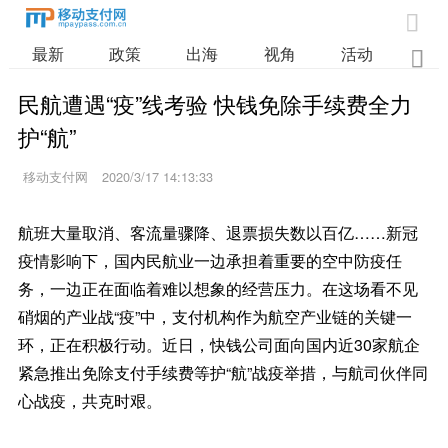

最新
政策
出海
视角
活动
业

民航遭遇“疫”线考验 快钱免除手续费全力
护“航”
移动支付网
2020/3/17 14:13:33
航班大量取消、客流量骤降、退票损失数以百亿……新冠
疫情影响下，国内民航业一边承担着重要的空中防疫任
务，一边正在面临着难以想象的经营压力。在这场看不见
硝烟的产业战“疫”中，支付机构作为航空产业链的关键一
环，正在积极行动。近日，快钱公司面向国内近30家航企
紧急推出免除支付手续费等护“航”战疫举措，与航司伙伴同
心战疫，共克时艰。