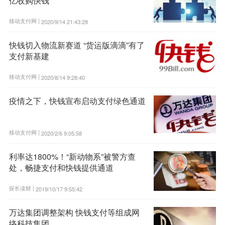
亿收购快钱
移动支付网 |
2020/9/14 21:43:28
快钱切入物流新赛道 “货运版滴滴”有了
支付新基建
移动支付网 |
2020/8/14 9:28:40
疫情之下，快钱宣布启动支付绿色通道
移动支付网 |
2020/2/6 9:05:58
利率达1800%！“新动物系”被警方查
处，畅捷支付和快钱提供通道
探长读财 |
2019/10/17 9:55:42
万达集团调整架构 快钱支付等组成网
络科技集团