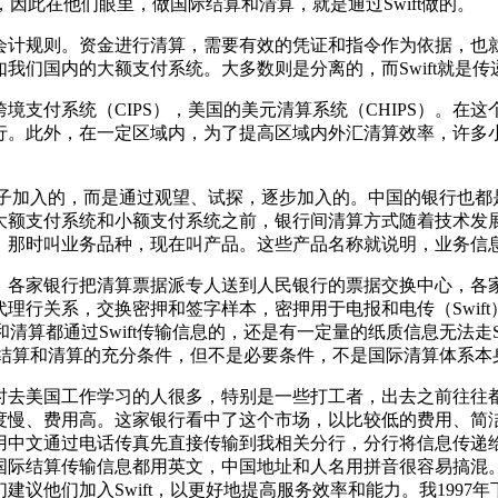
，因此在他们眼里，做国际结算和清算，就是通过Swift做的。
会计规则。资金进行清算，需要有效的凭证和指令作为依据，也
我们国内的大额支付系统。大多数则是分离的，而Swift就是传
境支付系统（CIPS），美国的美元清算系统（CHIPS）。在
行。此外，在一定区域内，为了提高区域内外汇清算效率，许多
一下子加入的，而是通过观望、试探，逐步加入的。中国的银行也都是逐
大额支付系统和小额支付系统之前，银行间清算方式随着技术发
。那时叫业务品种，现在叫产品。这些产品名称就说明，业务信
，各家银行把清算票据派专人送到人民银行的票据交换中心，各
理行关系，交换密押和签字样本，密押用于电报和电传（Swif
和清算都通过Swift传输信息的，还是有一定量的纸质信息无法走
是国际结算和清算的充分条件，但不是必要条件，不是国际清算体系本
当时去美国工作学习的人很多，特别是一些打工者，出去之前往
度慢、费用高。这家银行看中了这个市场，以比较低的费用、简
用中文通过电话传真先直接传输到我相关分行，分行将信息传递
国际结算传输信息都用英文，中国地址和人名用拼音很容易搞混
他们加入Swift，以更好地提高服务效率和能力。我1997年