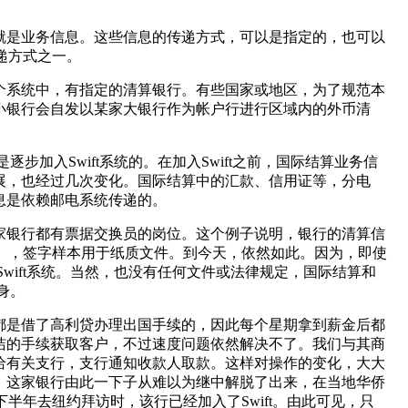
就是业务信息。这些信息的传递方式，可以是指定的，也可以
递方式之一。
这个系统中，有指定的清算银行。有些国家或地区，为了规范本
小银行会自发以某家大银行作为帐户行进行区域内的外币清
步加入Swift系统的。在加入Swift之前，国际结算业务信
展，也经过几次变化。国际结算中的汇款、信用证等，分电
息是依赖邮电系统传递的。
家银行都有票据交换员的岗位。这个例子说明，银行的清算信
t），签字样本用于纸质文件。到今天，依然如此。因为，即使
Swift系统。当然，也没有任何文件或法律规定，国际结算和
身。
往都是借了高利贷办理出国手续的，因此每个星期拿到薪金后都
洁的手续获取客户，不过速度问题依然解决不了。我们与其商
给有关支行，支行通知收款人取款。这样对操作的变化，大大
。这家银行由此一下子从难以为继中解脱了出来，在当地华侨
下半年去纽约拜访时，该行已经加入了Swift。由此可见，只