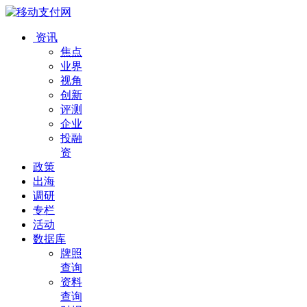
资讯
焦点
业界
视角
创新
评测
企业
投融
资
政策
出海
调研
专栏
活动
数据库
牌照
查询
资料
查询