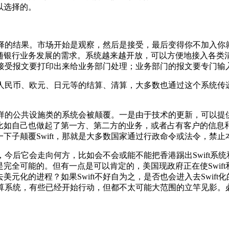
以选择的。
择的结果。市场开始是观察，然后是接受，最后变得你不加入你就落
随银行业务发展的需求。系统越来越开放，可以方便地接入各类
，接受报文要打印出来给业务部门处理；业务部门的报文要专门输入
人民币、欧元、日元等的结算、清算，大多数也通过这个系统传递信
这样的公共设施类的系统会被颠覆。一是由于技术的更新，可以提供
比如自己也做起了第一方、第二方的业务，或者占有客户的信息
子颠覆Swift，那就是大多数国家通过行政命令或法令，禁止本国
化，今后它会走向何方，比如会不会或能不能把香港踢出Swift
完全可能的。但有一点是可以肯定的，美国现政府正在使Swif
元化的进程？如果Swift不好自为之，是否也会进入去Swif
元清算系统，有些已经开始行动，但都不太可能大范围的立竿见影