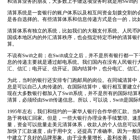
和清算业务的朋友，大多数上手做这项业务时就是用Swift的
清算系统是一套银行的账户体系以及相互间资金划拨交割的
是各自选择的。有些清算体系和信息传递方式是合一的，比如
清算体系有独立的系统，比如我们的大额支付系统、人民币跨
国或本地区内的外汇清算秩序，也会指定特定币种的清算银
算。
不说有Swift之前；在Swift成立之后，并不是所有银行都
息的传递主要就是通过邮电系统。我们国内在没有人民银行
汇、信汇；电开证、信开证。国内结算中，也分电汇、信汇
为此，当时的银行还安排专门跑邮局的岗位。在同城清算中
息是可以自己人肉传递的。在国际结算中，银行相互要建立代
现在大多数银行都加入了Swift系统，并不是所有的国际结算
清算，必须经由Swift传递信息。所以，可以说，Swift
1995年左右，我们和纽约的一家华人银行合作华侨汇款。
急于将钱汇回家。但是，一些大银行办理业务手续繁琐、速
量，资金可以批量走美元清算体系，收款人的个人信息可以
加快了汇款速度，由于用中文，还提高了准确率。因为一般
中建立了良好的品牌形象。由于业务量增长，盈利改善，我们建议