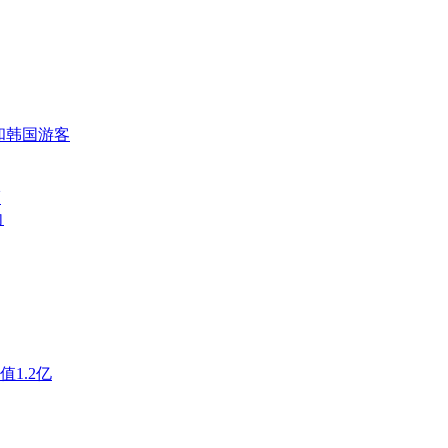
国和韩国游客
额
向
1.2亿