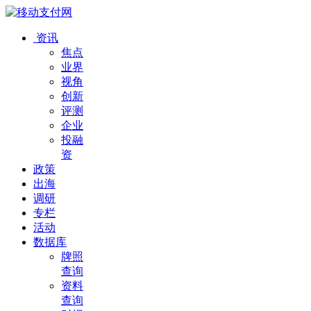
资讯
焦点
业界
视角
创新
评测
企业
投融
资
政策
出海
调研
专栏
活动
数据库
牌照
查询
资料
查询