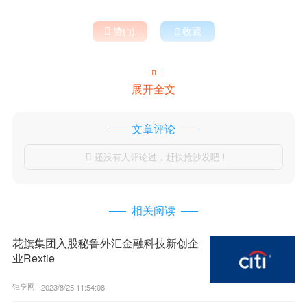

赞(
)

收藏


展开全文
文章评论
还没有人评论过，赶快抢沙发吧！

相关阅读
花旗集团入股秘鲁外汇金融科技新创企
业Rextie
钜亨网 |
2023/8/25 11:54:08