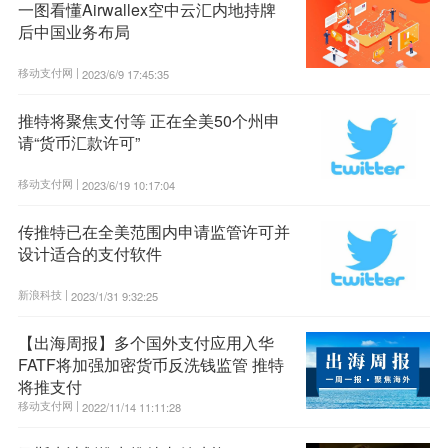
一图看懂Airwallex空中云汇内地持牌
后中国业务布局
移动支付网 |
2023/6/9 17:45:35
推特将聚焦支付等 正在全美50个州申
请“货币汇款许可”
移动支付网 |
2023/6/19 10:17:04
传推特已在全美范围内申请监管许可并
设计适合的支付软件
新浪科技 |
2023/1/31 9:32:25
【出海周报】多个国外支付应用入华
FATF将加强加密货币反洗钱监管 推特
将推支付
移动支付网 |
2022/11/14 11:11:28