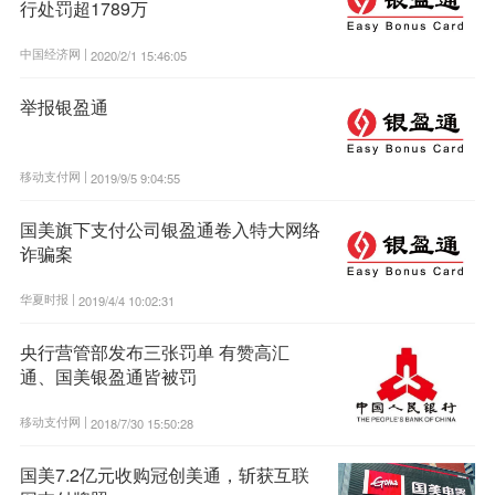
行处罚超1789万
中国经济网 |
2020/2/1 15:46:05
举报银盈通
移动支付网 |
2019/9/5 9:04:55
国美旗下支付公司银盈通卷入特大网络
诈骗案
华夏时报 |
2019/4/4 10:02:31
央行营管部发布三张罚单 有赞高汇
通、国美银盈通皆被罚
移动支付网 |
2018/7/30 15:50:28
国美7.2亿元收购冠创美通，斩获互联