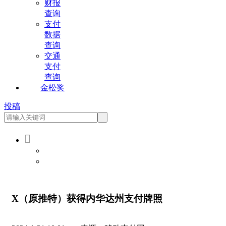
财报
查询
支付
数据
查询
交通
支付
查询
金松奖
投稿

会员登录
会员注册
X（原推特）获得内华达州支付牌照