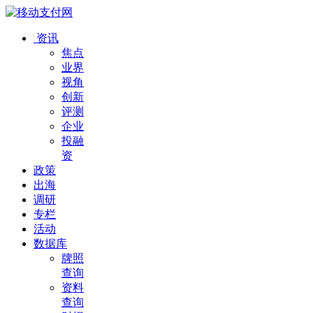
资讯
焦点
业界
视角
创新
评测
企业
投融
资
政策
出海
调研
专栏
活动
数据库
牌照
查询
资料
查询