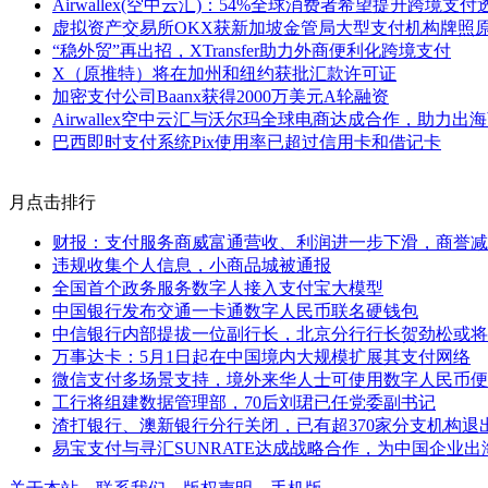
Airwallex(空中云汇)：54%全球消费者希望提升跨境支
虚拟资产交易所OKX获新加坡金管局大型支付机构牌照
“稳外贸”再出招，XTransfer助力外商便利化跨境支付
X（原推特）将在加州和纽约获批汇款许可证
加密支付公司Baanx获得2000万美元A轮融资
Airwallex空中云汇与沃尔玛全球电商达成合作，助力
巴西即时支付系统Pix使用率已超过信用卡和借记卡
月点击排行
财报：支付服务商威富通营收、利润进一步下滑，商誉减值
违规收集个人信息，小商品城被通报
全国首个政务服务数字人接入支付宝大模型
中国银行发布交通一卡通数字人民币联名硬钱包
中信银行内部提拔一位副行长，北京分行行长贺劲松或将
万事达卡：5月1日起在中国境内大规模扩展其支付网络
微信支付多场景支持，境外来华人士可使用数字人民币便
工行将组建数据管理部，70后刘珺已任党委副书记
渣打银行、澳新银行分行关闭，已有超370家分支机构退
易宝支付与寻汇SUNRATE达成战略合作，为中国企业出