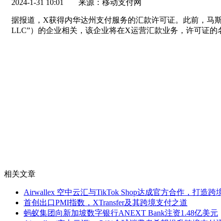
2024-1-31 10:01
来源：移动支付网
据报道，X获得内华达州支付服务的汇款许可证。此前，马斯克的X（原推
LLC”）的企业相关，该企业将在X运营汇款业务，许可证
相关文章
Airwallex 空中云汇与TikTok Shop达成官方合作，
首创出口PMI指数，XTransfer及其跨境支付之道
蚂蚁集团向新加坡数字银行ANEXT Bank注资1.48亿美元