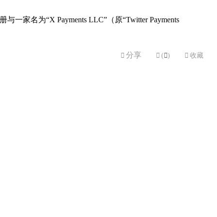
ments LLC”（原“Twitter Payments
分享


(

)

收藏