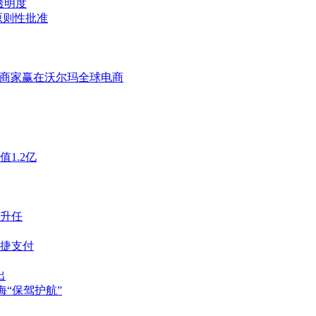
付透明度
原则性批准
出海商家赢在沃尔玛全球电商
1.2亿
升任
捷支付
出
海“保驾护航”