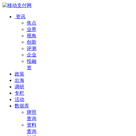
资讯
焦点
业界
视角
创新
评测
企业
投融
资
政策
出海
调研
专栏
活动
数据库
牌照
查询
资料
查询