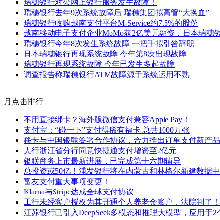
瑞穗银行对公网上银行服务发生故障！
瑞穗银行去年9次系统故障后 瑞穗集团拟高管“大换血”
瑞穗银行收购越南支付平台M-Service约7.5%的股份
越南移动电子支付企业MoMo获2亿美元融资，日本瑞穗
瑞穗银行今年8次发生系统故障 一把手拟引咎辞职
日本瑞穗银行再现系统故障 今年第8次出现故障
瑞穗银行再现系统故障 今年已发生多起故障
调查报告称瑞穗银行ATM故障源于系统运用不熟
月点击排行
不用直接绑卡？海外版微信支付兼容Apple Pay！
支付宝：“碰一下”支付得稀有福卡 总共1000万张
移卡与中国银联签署合作协议，合力推出订单支付新产品
人行浙江省分行同意快捷通支付增资至2亿元
银联商务上市最新进展，已完成第十六期辅导
总投资或50亿！浦发银行将在内蒙古和林格尔新建数据
富友支付重大事项变更！
Klarna与Stripe达成全球支付协议
工行未经客户授权为其开通个人养老金账户，法院判了！
江苏银行已引入DeepSeek多模态和推理大模型，应用于2