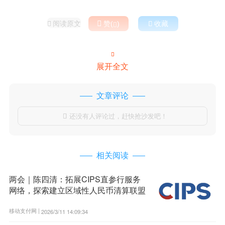
阅读原文

赞(
)

收藏



展开全文
文章评论
还没有人评论过，赶快抢沙发吧！

相关阅读
两会｜陈四清：拓展CIPS直参行服务
网络，探索建立区域性人民币清算联盟
移动支付网 |
2026/3/11 14:09:34