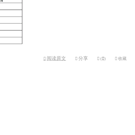
阅读原文
分享



(

)

收藏