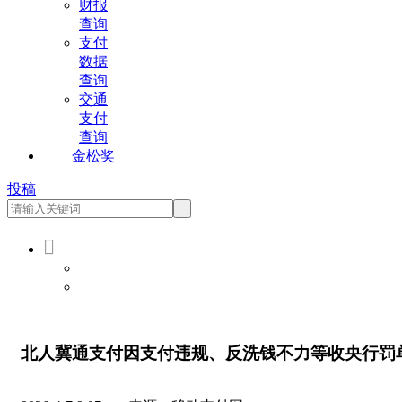
财报
查询
支付
数据
查询
交通
支付
查询
金松奖
投稿

会员登录
会员注册
北人冀通支付因支付违规、反洗钱不力等收央行罚