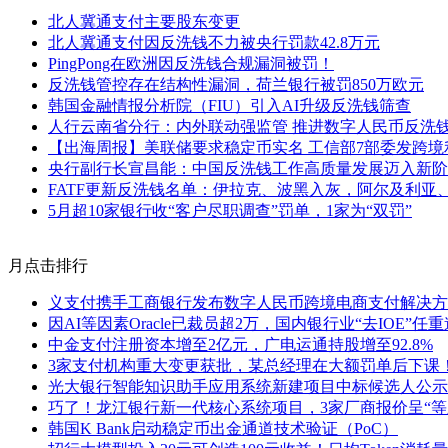
北人冀通支付主要股东变更
北人冀通支付因反洗钱不力被央行罚款42.8万元
PingPong在欧洲因反洗钱合规漏洞被罚！
反洗钱管控存在结构性漏洞，荷兰银行被罚850万欧元
韩国金融情报分析院（FIU）引入AI升级反洗钱筛查
人行云南省分行：内外联动强监管 推进数字人民币反洗
【出海周报】美联储要求稳定币实名 工信部7部委发跨境利
央行副行长宣昌能：中国反洗钱工作高质量发展迈入新阶
FATF更新反洗钱名单：伊拉克、波黑入灰，阿尔及利亚
5月超10家银行收“客户尽职调查”罚单，1家为“双罚”
月点击排行
义支付携手工商银行发布数字人民币跨境电商支付解决方
因AI等因素Oracle已裁员超2万，国内银行业“去IOE”任
中金支付注册资本增至2亿元，广电运通持股增至92.8%
3家支付机构重大变更获批，某总经理在大额罚单后下课
光大银行智能知识助手应用系统新建项目中标候选人公示
巧了！龙江银行新一代核心系统项目，3家厂商报价呈“等
韩国K Bank启动稳定币出金通道技术验证（PoC）