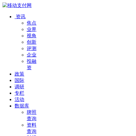
资讯
焦点
业界
视角
创新
评测
企业
投融
资
政策
国际
调研
专栏
活动
数据库
牌照
查询
资料
查询