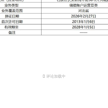

评论加载中