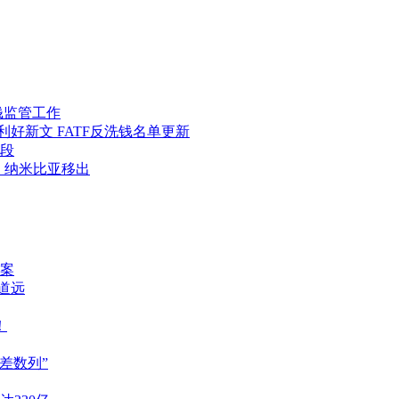
钱监管工作
好新文 FATF反洗钱名单更新
段
、纳米比亚移出
案
重道远
！
差数列”