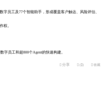
0类数字员工及77个智能助手，形成覆盖客户触达、风险评估、
著作权。
字员工和超800个Agent的快速构建。
分享


(

)

收藏