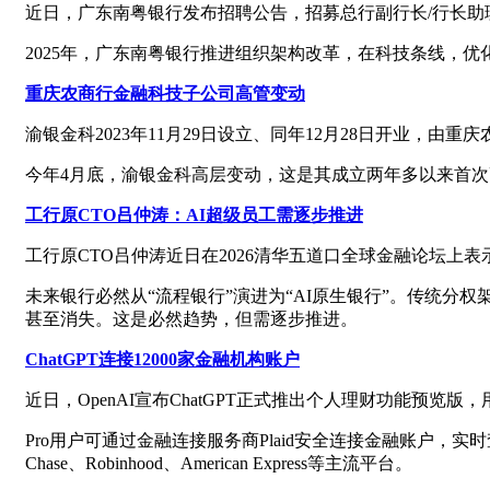
近日，广东南粤银行发布招聘公告，招募总行副行长/行长助理
2025年，广东南粤银行推进组织架构改革，在科技条线，
重庆农商行金融科技子公司高管变动
渝银金科2023年11月29日设立、同年12月28日开业，
今年4月底，渝银金科高层变动，这是其成立两年多以来首
工行原CTO吕仲涛：AI超级员工需逐步推进
工行原CTO吕仲涛近日在2026清华五道口全球金融论坛
未来银行必然从“流程银行”演进为“AI原生银行”。传统分
甚至消失。这是必然趋势，但需逐步推进。
ChatGPT连接12000家金融机构账户
近日，OpenAI宣布ChatGPT正式推出个人理财功能预览
Pro用户可通过金融连接服务商Plaid安全连接金融账户，实时查
Chase、Robinhood、American Express等主流平台。