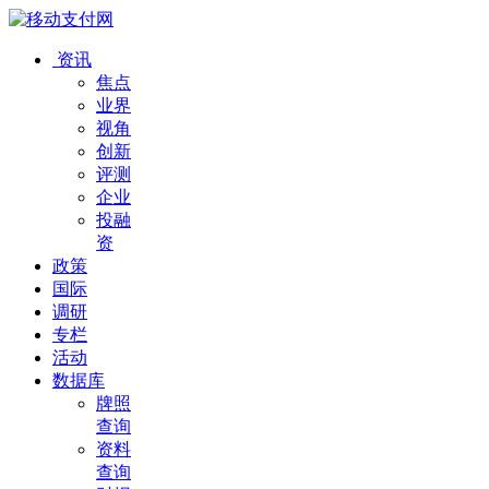
资讯
焦点
业界
视角
创新
评测
企业
投融
资
政策
国际
调研
专栏
活动
数据库
牌照
查询
资料
查询