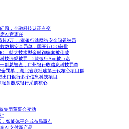
问题，金融科技认证有变
席AI官离任
因裁员超2万，2家银行涉网络安全问题被罚
收数据安全罚单，国开行CIO获批
CIO，特大技术型金融诈骗案被侦破
技违规被罚，2款银行App被点名
一副总被查，广州银行收信息科技罚单
安全罚单，湖北省联社建第三代核心项目群
进出口银行多个信息科技项目
AI服务器成银行采购核心
蚂蚁集团董事会变动
”
务器，智能体平台成布局重点
布AI支付新产品