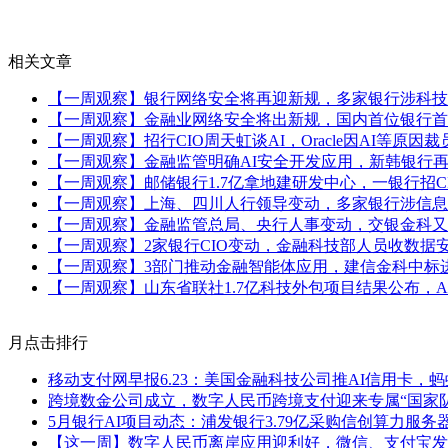
相关文章
【一周观察】银行网络安全将再迎新规，多家银行涉科技
【一周观察】金融业网络安全将出新规，国内首位银行首
【一周观察】招行CIO周天虹谈AI，Oracle因AI等原
【一周观察】金融监管明确AI安全开发应用，新韩银行再
【一周观察】邮储银行1.7亿拿地建研发中心，一银行招
【一周观察】上海、四川人行领导变动，多家银行涉信息科
【一周观察】金融监管总局、央行人事变动，交银金科又
【一周观察】2家银行CIO变动，金融科技部人员收数据
【一周观察】3部门推动金融智能体应用，建信金科中标
【一周观察】山东省联社1.7亿科技外包项目结果公布，
月点击排行
移动支付网早报6.23：美国金融科技公司推AI信用卡，
跨境数金公司成立，数字人民币跨境支付迎来专属“国家队
5月银行AI项目动态：浦发银行3.79亿采购信创算力服
【这一周】数字人民币离岸应用迎利好，微信、支付宝发