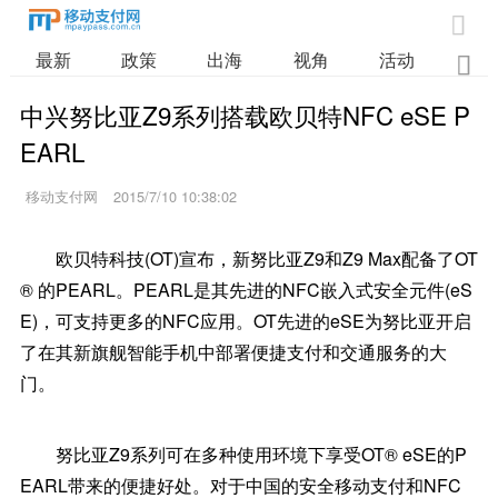

最新
政策
出海
视角
活动
业

中兴努比亚Z9系列搭载欧贝特NFC eSE P
EARL
移动支付网
2015/7/10 10:38:02
欧贝特科技(OT)宣布，新努比亚Z9和Z9 Max配备了OT
® 的PEARL。PEARL是其先进的NFC嵌入式安全元件(eS
E)，可支持更多的NFC应用。OT先进的eSE为努比亚开启
了在其新旗舰智能手机中部署便捷支付和交通服务的大
门。
努比亚Z9系列可在多种使用环境下享受OT® eSE的P
EARL带来的便捷好处。对于中国的安全移动支付和NFC