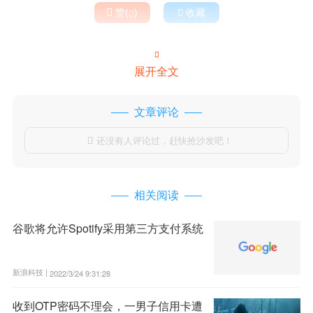

赞(
)

收藏


展开全文
文章评论
还没有人评论过，赶快抢沙发吧！

相关阅读
谷歌将允许Spotify采用第三方支付系统
新浪科技 |
2022/3/24 9:31:28
收到OTP密码不理会，一男子信用卡遭