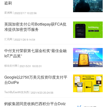
盗刷
星洲网 |
2022/2/17 10:22:56
英国加密支付公司Bottlepay获FCA批
准提供加密货币服务
汇讯网 |
2022/1/26 9:14:54
中付支付荣获第七届金松奖“最佳金融
IoT产品奖”
移动支付网 |
2021/5/31 18:03:31
Google以2750万美元投资印度支付平
台DotPe
TechByEast科技东西 |
2021/4/23 20:24:56
蚂蚁集团同意收购巴西积分平台Dotz