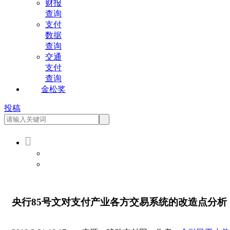
财报
查询
支付
数据
查询
交通
支付
查询
金松奖
投稿

会员登录
会员注册
央行85号文对支付产业各方交易系统的改造点分析