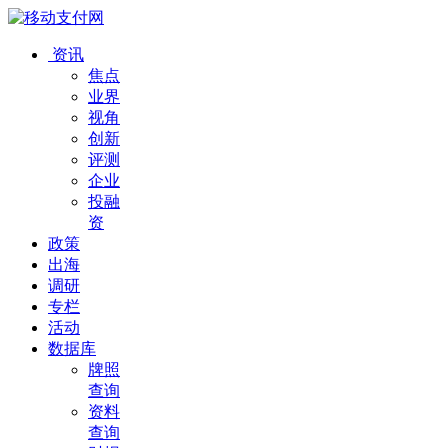
资讯
焦点
业界
视角
创新
评测
企业
投融
资
政策
出海
调研
专栏
活动
数据库
牌照
查询
资料
查询