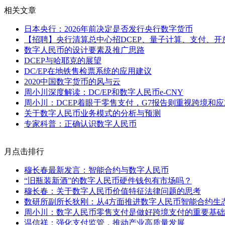
相关文章
日本央行：2026年前决定是否发行央行数字货币
【招聘】央行清算总中心招DCEP、量子计算、支付、开
数字人民币的设计要素及推广思路
DCEP与哈耶克的展望
DC/EP在地铁售检票系统的应用建议
2020中国数字货币的风与云
周小川深度解读：DC/EP和数字人民币e-CNY
周小川：DCEP着眼于零售支付，G7报告则重视跨境和应对L
关于数字人民币业务模式的分析与预测
专家科普：正确认识数字人民币
月点击排行
穆长春最新发言：智能合约与数字人民币
“旧瓶装新酒”的数字人民币硬件钱包有市场吗？
穆长春：关于数字人民币价值特征法律问题的思考
数研所副所长狄刚：从4方面推进数字人民币智能合约生
周小川：数字人民币零售支付是做好跨境支付的重要基础
温信祥：强化支付监管，推动产业高质量发展