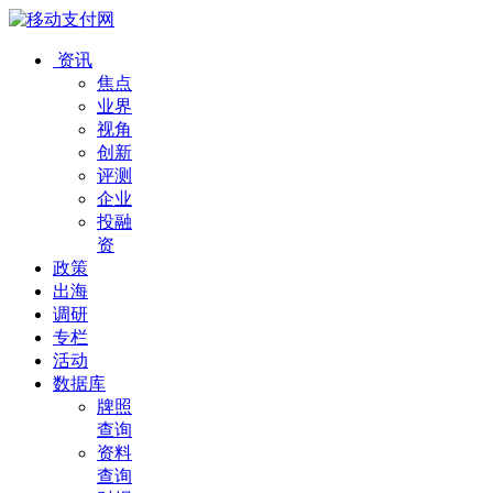
资讯
焦点
业界
视角
创新
评测
企业
投融
资
政策
出海
调研
专栏
活动
数据库
牌照
查询
资料
查询