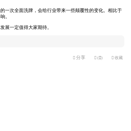
业的一次全面洗牌，会给行业带来一些颠覆性的变化。相比于
影响。
的发展一定值得大家期待。
分享


(

)

收藏