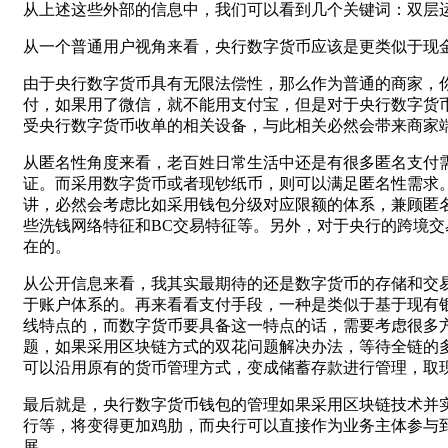
从上述这些外部的信息中，我们可以看到几个关键词：双层
从一个普通用户视角来看，央行数字货币应该是更类似于现
由于央行数字货币具有无限法偿性，那么作为普通的商家，你
付，如果用了微信，就不能用支付宝，但是对于央行数字货
受央行数字货币收单的相关设备，与此相关必然会带来商家
从匿名性角度来看，老百姓日常生活中还是有很多匿名支付
证。而采用数字货币或者现钞纸币，则可以满足匿名性需求
讲，必然会考虑比如采用钱包分级对应限额的体系，兼顾匿
些洗钱网络特征和BC交易特征等。另外，对于央行的跨境
在的。
从公开信息来看，我其实最期待的还是数字货币的存储和交
于账户体系的。再来看看支付手段，一种是类似于基于现有
线特点的，而数字货币要具备这一特点的话，需要考虑很多
题，如果采用区块链方式的双花问题解决办法，等待全链的
可以沿用原有的货币管理方式，变成储蓄存款进行管理，取现
最后就是，央行数字货币钱包的管理如果采用区块链技术并
行等，将变得更加鸡肋，而央行可以直接作为业务主体参与
展。