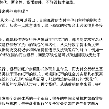
替代、匿名性、货币职能、不预设技术路线。
带来哪些商机呢？
。从这一点就可以看出，目前像微信支付宝他们主推的刷脸支
货币。从这一点就意味着，线下商家的收银台上必须得具备接
等，都是和传统银行账户体系牢牢绑定的，都强制要求实名认
实是存储数字货币的钱包的匿名性。从央行数字货币角度来
根据历史交易记录和风险特征进行反洗钱追踪的能力，例如一
账户都在国内商业银行，而数字钱包是可以跨越国境线无处不
银行，银行以账户余额形式体现并且付息，而支付交易都是基
是类似于现有纸币的模式，考虑到纸币的现金其实是具有双离
线的方式进行验证和记录，那就很难解决经典的“双花”问
个漫长的交易确认过程，再交货吧。从储蓄的角度来看，银行
引发整个金融体系的一个革命，很多的中间金融机构如商业银
贷服务机构，未来商业银行的竞争将会更加向差异化方向发