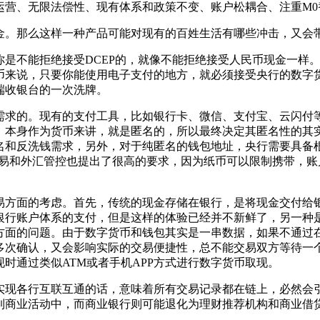
运营、无限法偿性、现有体系和政策不变、账户松耦合、注重M0
金。那么这样一种产品可能对现有的百姓生活有哪些冲击，又会
是不能拒绝接受DCEP的，就像不能拒绝接受人民币现金一样
币来说，只要你能使用电子支付的地方，就必须接受央行的数字
端收银台的一次洗牌。
需求的。现有的支付工具，比如银行卡、微信、支付宝、云闪付
。本身作为货币来讲，就是匿名的，所以最终决定其匿名性的其
名和反洗钱需求，另外，对于纯匿名的钱包地址，央行需要具备
交易和外汇管控也提出了很高的要求，因为纸币可以限制携带，
易方面的考虑。首先，传统的现金存储在银行，是将现金交付给
银行账户体系的支付，但是这样的体验已经并不新鲜了，另一种
方面的问题。由于数字货币和钱包其实是一串数据，如果不通过在
多次确认，又会影响实际的交易便捷性，总不能交易双方等待一
时通过类似ATM或者手机APP方式进行数字货币取现。
实现各行互联互通的话，意味着所有交易记录都在链上，必然会
到商业活动中，而商业银行则可能退化为理财推荐机构和商业借