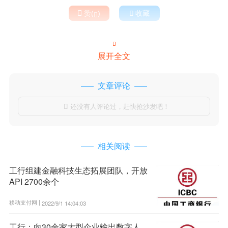

赞(
)

收藏


展开全文
文章评论
还没有人评论过，赶快抢沙发吧！

相关阅读
工行组建金融科技生态拓展团队，开放
API 2700余个
移动支付网 |
2022/9/1 14:04:03
工行：向30余家大型企业输出数字人