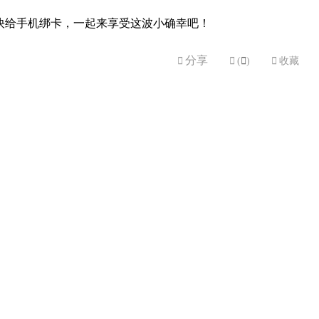
快给手机绑卡，一起来享受这波小确幸吧！
分享


(

)

收藏