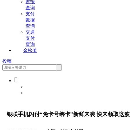
财报
查询
支付
数据
查询
交通
支付
查询
金松奖
投稿

会员登录
会员注册
银联手机闪付“免卡号绑卡”新鲜来袭 快来领取这