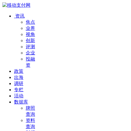
资讯
焦点
业界
视角
创新
评测
企业
投融
资
政策
出海
调研
专栏
活动
数据库
牌照
查询
资料
查询