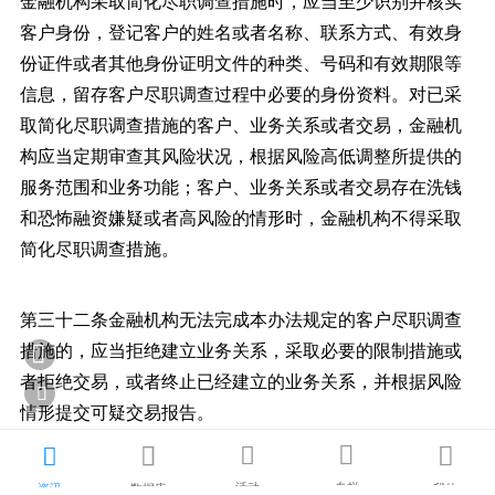
金融机构采取简化尽职调查措施时，应当至少识别并核实
客户身份，登记客户的姓名或者名称、联系方式、有效身
份证件或者其他身份证明文件的种类、号码和有效期限等
信息，留存客户尽职调查过程中必要的身份资料。对已采
取简化尽职调查措施的客户、业务关系或者交易，金融机
构应当定期审查其风险状况，根据风险高低调整所提供的
服务范围和业务功能；客户、业务关系或者交易存在洗钱
和恐怖融资嫌疑或者高风险的情形时，金融机构不得采取
简化尽职调查措施。
第三十二条金融机构无法完成本办法规定的客户尽职调查
措施的，应当拒绝建立业务关系，采取必要的限制措施或

者拒绝交易，或者终止已经建立的业务关系，并根据风险

情形提交可疑交易报告。





第三十三条如果怀疑客户涉嫌洗钱或者恐怖融资，并且开
活动
专栏
资讯
数据库
我的