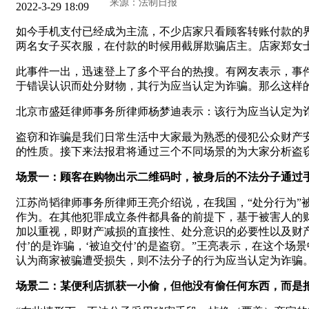
2022-3-29 18:09
如今手机支付已经成为主流，不少店家只看顾客转账付款的界
两名女子买衣服，在付款的时候用截屏欺骗店主。店家郑女
此事件一出，迅速登上了多个平台的热搜。有网友表示，事
于错误认识而处分财物，其行为应当认定为诈骗。那么这样
北京市盛廷律师事务所律师杨梦迪表示：该行为应当认定为
盗窃和诈骗是我们日常生活中大家最为熟悉的侵犯公众财产
的性质。接下来法报君将通过三个不同场景的为大家分析盗
场景一：顾客在购物出示二维码时，被身后的不法分子通过
江苏尚韬律师事务所律师王亮介绍说，在我国，“处分行为
作为。在其他犯罪成立条件都具备的前提下，基于被害人的
加以重视，即财产减损的直接性、处分意识的必要性以及财
付’的是诈骗，‘被迫交付’的是盗窃。”王亮表示，在这个
认为商家被骗遭受损失，则不法分子的行为应当认定为诈骗
场景二：某便利店抓获一小偷，但他没有偷任何东西，而是