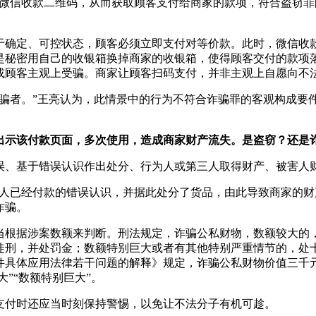
微信收款二维码，从而获取顾客支付给商家的款项，符合盗窃罪
于确定、可控状态，顾客必须立即支付对等价款。此时，微信收
是秘密用自己的收银箱换掉商家的收银箱，使得顾客交付的款项
或顾客主观上受骗。商家让顾客扫码支付，并非主观上自愿向不
受骗者。”王亮认为，此情景中的行为不符合诈骗罪的客观构成要
出示该付款页面，多次使用，造成商家财产流失。是盗窃？还是
误、基于错误认识作出处分、行为人或第三人取得财产、被害人
为人已经付款的错误认识，并据此处分了货品，由此导致商家的财
诈骗。
当根据涉案数额来判断。刑法规定，诈骗公私财物，数额较大的
徒刑，并处罚金；数额特别巨大或者有其他特别严重情节的，处
件具体应用法律若干问题的解释》规定，诈骗公私财物价值三千
”“数额特别巨大”。
支付时还应当时刻保持警惕，以免让不法分子有机可趁。