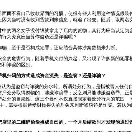
面而不看自己收款界面的习惯，使得有些人利用这种情况假装付
士因为当时没有收到货款到账信息，就追了出去。随后，该两名
件中的两名女子没付钱就拿走了店内的货物，其行为应当认定为
的行为究竟应当算作盗窃还是诈骗呢？
诈骗，至于是否构成犯罪，还应结合具体涉案数额来判断。
安全的危害行为，随着手机支付的兴起，又出现了许多新的犯罪
窃和诈骗的区别。
手机扫码的方式造成资金流失，是盗窃？还是诈骗？
”被认为是盗窃与诈骗的分水岭。所谓处分行为，是指被害人任何
财产处分取得财物的，涉嫌诈骗罪；反之则只能涉嫌盗窃罪。正
产处分的自愿性。这三个要件不仅直接限定着处分行为的范围，同
场景中，需要根据遭受财物损失的对象来判断盗窃还是诈骗。若认
。
把店里的二维码偷偷换成自己的，一个月后结款时才发现他通过