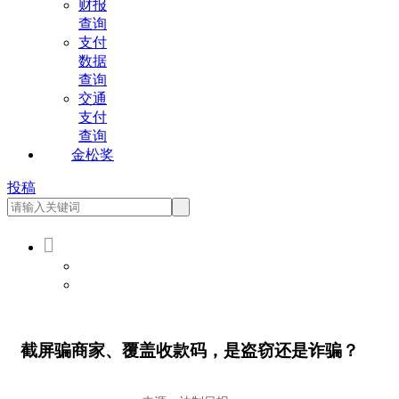
财报
查询
支付
数据
查询
交通
支付
查询
金松奖
投稿

会员登录
会员注册
截屏骗商家、覆盖收款码，是盗窃还是诈骗？