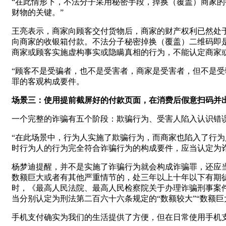
“在此情形下，不法分子采用秘密手段，掉换（覆盖）商家的
财物的关键。”
王亮表示，商家向顾客交付货物后，商家的财产权利已然处
向商家的收银箱付款。不法分子秘密掉换（覆盖）二维码即
商家或顾客实施虚构事实或隐瞒真相的行为，不能认定商家
“顾客不是受骗者，也不是受害者，商家是受害者，但不是
罪的客观构成要件。
场景三：使用提前截屏好的付款页面，在消费后假意扫码并
一个完整的诈骗有五个阶段：欺骗行为、受害人陷入认识错
“在此场景中，行为人实施了欺骗行为，而商家也陷入了行
时行为人的行为完全符合诈骗行为的构成要件，应当认定为
杨梦迪提醒，并不是实施了诈骗行为就会构成诈骗罪，还应
数额巨大或者有其他严重情节的，处三年以上十年以下有期
时，《最高人民法院、最高人民检察院关于办理诈骗刑事案
当分别认定为刑法第二百六十六条规定的“数额较大”“数额巨大
手机支付确实为我们的生活提供了方便，但在日常使用手机