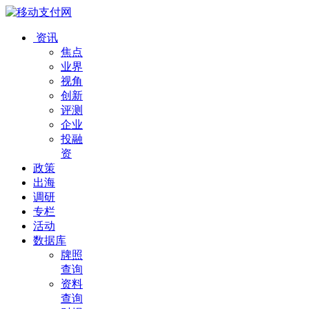
资讯
焦点
业界
视角
创新
评测
企业
投融
资
政策
出海
调研
专栏
活动
数据库
牌照
查询
资料
查询