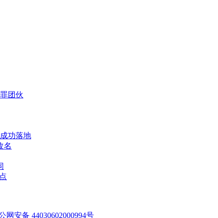
犯罪团伙
成功落地
改名
同
点
公网安备 44030602000994号