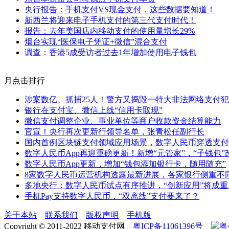
央行报告：手机支付VS现金支付，这些数据要知道！
新西兰将迎来电子手机支付的第三代支付时代！
报告：去年美国店内移动支付的使用量增长29%
烟台实现“医保电子凭证+微信”混合支付
调查：香港5成受访者过去1年增加使用电子钱包
月点击排行
涉案数亿、抓捕25人！警方又捣毁一特大非法网络支付
银行在支付宝、微信上线“信用卡取现”
微信支付调整企业、事业单位等商户收款资金结算能力
官宣！央行再次更新行领导名单，张青松任副行长
国内首例区块链支付领域应用场景，数字人民币穿透支付
数字人民币App再迎重磅更新！新增“元管家”，“子钱包”
数字人民币App更新，增加“钱包添加银行卡，随用随充”
8家数字人民币运营机构透露最新进展，各家银行侧重不
多地央行：数字人民币试点有序推进，“创新应用”将成重
手机Pay支持数字人民币，“双离线”支付要来了？
关于本站
联系我们
版权声明
手机版
Copyright © 2011-2022 移动支付网
粤ICP备11061396号
粤