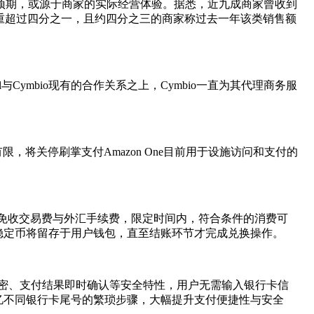
符的预期，或源于商家的实际经营体验。据悉，近九成商家曾收到
重超过四分之一，且约四分之三的商家称过去一年该类销售额
与Cymbio现有的合作关系之上，Cymbio一直为其代理商务服
有限，将关停刷掌支付Amazon One目前用于设施访问和支付的
免收交易费与外汇手续费，限定时间内，符合条件的消费可
，稳定币将留存于用户钱包，直至结账环节才完成兑换操作。
行级加密、支付结果即时确认等安全特性，用户无需输入银行卡信
忆不同银行卡尾号的繁琐步骤，大幅提升支付便捷性与安全