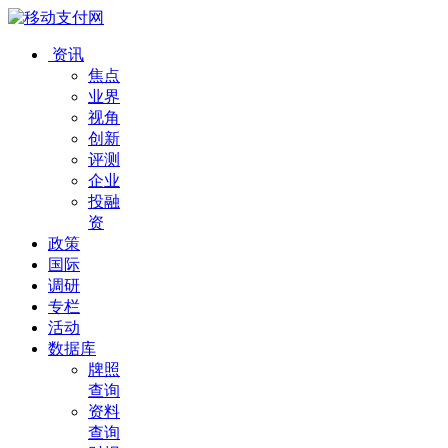
资讯
焦点
业界
视角
创新
评测
企业
投融
资
政策
国际
调研
专栏
活动
数据库
牌照
查询
资料
查询