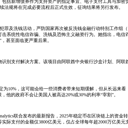
，包括新增债券作为支持资产的指定事宜、电子支付工具与加密
，后续法规将在完成必要流程后正式生效，征询结果将另行发布。
境犯罪及洗钱活动，严防国家再次被反洗钱金融行动特别工作组（F
打击系统性电信诈骗、洗钱及恐怖主义融资行为。她指出，电信
”，甚至面临更严重后果。
个生物识别支付解决方案。该项目由阿联酋中央银行沙盒计划、阿
为10%，这可能会给一些消费者带来短期缓解，但从长远来看，
上限，他的政府不会让美国人被高达20%或30%的利率“宰割”。
 Analytics联合发布的最新报告，2025年稳定币在区块链上
际支付的金额仅3800亿美元，仅占全球每年超2000万亿美元