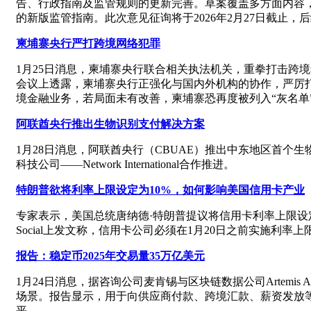
告、行政指南及监管规则的更新完善。草案覆盖多方面内容
的新版监管指南。此次意见征询将于2026年2月27日截止
柬埔寨央行严打跨境网络犯罪
1月25日消息，柬埔寨央行联合相关执法机关，重拳打击跨
会议上透露，柬埔寨央行正强化与国内外机构的协作，严厉
境金融业务，若局面未有改善，柬埔寨恐再度被列入“灰名单
阿联酋央行推出生物识别支付解决方案
1月28日消息，阿联酋央行（CBUAE）推出中东地区首
科技公司——Network International合作推进。
特朗普欲将利率上限设定为10%，如何影响美国信用卡产业
专家表示，美国总统唐纳德·特朗普提议将信用卡利率上限设定
Social上发文称，信用卡公司必须在1月20日之前实施利率
报告：稳定币2025年交易量35万亿美元
1月24日消息，据咨询公司麦肯锡与区块链数据公司Artemis
场景。报告显示，用于向供应商付款、跨境汇款、薪资发放等实
平。