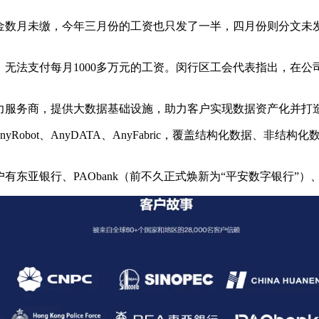
公积金数月未缴，今年三月份的工资也只发了一半，四月份则分文
无法支付每月1000多万元的工资。闵行区工会代表指出，在
能力服务商，提供大数据基础设施，助力客户实现数据资产化并打
e、AnyRobot、AnyDATA、AnyFabric，覆盖结构化数
东亚银行、PAObank（前不久正式焕新为“平安数字银行”）