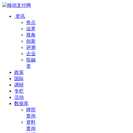
资讯
焦点
业界
视角
创新
评测
企业
投融
资
政策
国际
调研
专栏
活动
数据库
牌照
查询
资料
查询