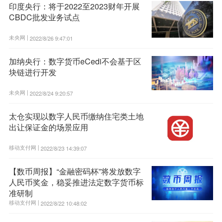
印度央行：将于2022至2023财年开展
CBDC批发业务试点
未央网 |
2022/8/26 9:47:01
加纳央行：数字货币eCedi不会基于区
块链进行开发
未央网 |
2022/8/24 9:20:57
太仓实现以数字人民币缴纳住宅类土地
出让保证金的场景应用
移动支付网 |
2022/8/23 14:39:07
【数币周报】“金融密码杯”将发放数字
人民币奖金，稳妥推进法定数字货币标
准研制
移动支付网 |
2022/8/22 10:48:02