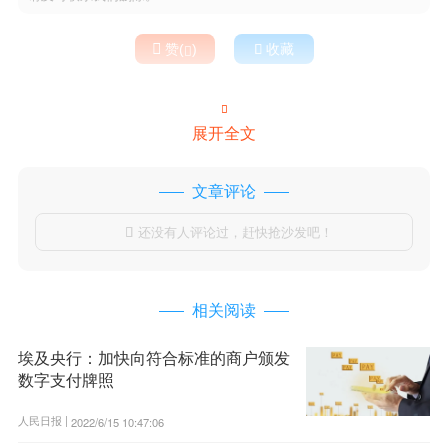

赞(
)

收藏


展开全文
文章评论
还没有人评论过，赶快抢沙发吧！

相关阅读
埃及央行：加快向符合标准的商户颁发
数字支付牌照
人民日报 |
2022/6/15 10:47:06