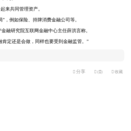
一起来共同管理资产。
局”，例如保险、持牌消费金融公司等。
宁金融研究院互联网金融中心主任薛洪言称。
金融肯定还是会做，同样也要受到金融监管。”
分享


(

)

收藏