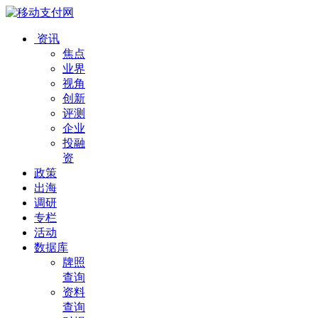
资讯
焦点
业界
视角
创新
评测
企业
投融
资
政策
出海
调研
专栏
活动
数据库
牌照
查询
资料
查询