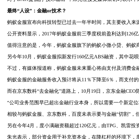
最终“人设”：金融or技术？
蚂蚁金服宣布向科技转型已过去一年半时间，其主要收入来
公开资料显示，2017年蚂蚁金服前三季度税前盈利达到126
值得注意的是，今年，蚂蚁金服旗下的蚂蚁小微小贷、蚂蚁商
另今年10月，蚂蚁金服拟新发行160亿元ABS融资，其中花呗
不过，有媒体报道称，蚂蚁金服未来重心将由支付及消费金融
蚂蚁金服的金融服务收入预计将从11％下降至6％，而支付的收入
而在京东数科“去金融化”道路上，10月19日，京东金融C
“公司业务范围早已超出金融行业本身，所以需要一个新定
相较与蚂蚁金服、京东数科，百度未表示要与金融“切割”，
另在今年4月，度小满融资额超过120亿元，由TPG、凯雷
朱光表示，部分资金用于补充资本金，在降杠杆的环境下，度