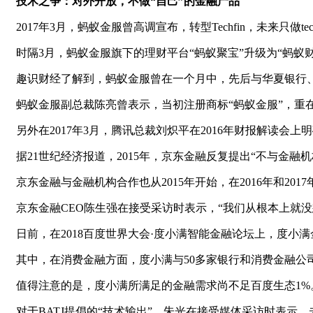
技术之争：对外开放，不做“自己”的金融产品
2017年3月，蚂蚁金服曾高调宣布，转型Techfin，未来只
时隔3月，蚂蚁金服旗下的理财平台“蚂蚁聚宝”升级为“蚂蚁
趣识财经了解到，蚂蚁金服曾在一个月中，先后与华夏银行
蚂蚁金服副总裁陈亮曾表示，当初注册商标“蚂蚁金服”，重在“
另外在2017年3月，腾讯总裁刘炽平在2016年财报解读
据21世纪经济报道，2015年，京东金融反复提出“不与金融
京东金融与金融机构合作也从2015年开始，在2016年和20
京东金融CEO陈生强在接受采访时表示，“我们从根本上就
日前，在2018百度世界大会·度小满智能金融论坛上，度小
其中，在消费金融方面，度小满与50多家银行和消费金融公司
值得注意的是，度小满所满足的金融需求尚不足百度生态1%
对于BATJ提倡的“技术输出”，朱光在接受媒体采访时表