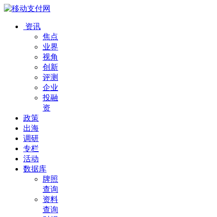
资讯
焦点
业界
视角
创新
评测
企业
投融
资
政策
出海
调研
专栏
活动
数据库
牌照
查询
资料
查询