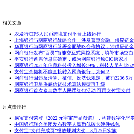
相关文章
农发行CIPS人民币跨境支付平台上线运行
上海银行与网商银行战略合作，涉及普惠金融、供应链金
华夏银行与网商银行签署全面战略合作协议，涉供应链金
网商银行发布“百灵”智能交互式风控系统，填补市场空白
平安银行首席信息官确定，或为网商银行原CIO唐家才
网商银行2021年信息科技投入增长59%，科技人员占比62
支付宝余额将不能直接转入网商银行，为何？
网商银行因违反清算、征信、反洗钱规定，被罚2236.5万
网商银行卫星遥感信贷技术算法模型再升级
网商银行首次参与数字人民币红包活动 可用支付宝支付
月点击排行
易宝支付荣登《2022 元宇宙产品图谱》，构建数字化坚
中国银行联合美团发布数字人民币低碳卡硬件钱包
支付宝“支付完成页”投放规则大变，8月25日实施