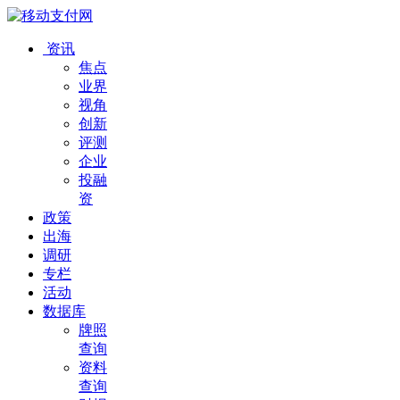
资讯
焦点
业界
视角
创新
评测
企业
投融
资
政策
出海
调研
专栏
活动
数据库
牌照
查询
资料
查询