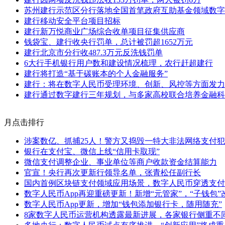
苏州建行示范区分行落地全国首笔政府互助基金领域数字
建行移动安全平台项目招标
建行新万悦商业广场综合收单项目征集供应商
钱袋宝、建行收央行罚单，总计被罚超1652万元
建行北京市分行收487.3万元反洗钱罚单
6大行手机银行用户数和建设情况梳理，农行赶超建行
建行将打造“基于碳账本的个人金融服务”
建行：将在数字人民币受理环境、创新、风控等方面发力
建行通过数字建行三年规划，与多家高校联合培养金融科
月点击排行
涉案数亿、抓捕25人！警方又捣毁一特大非法网络支付
银行在支付宝、微信上线“信用卡取现”
微信支付调整企业、事业单位等商户收款资金结算能力
官宣！央行再次更新行领导名单，张青松任副行长
国内首例区块链支付领域应用场景，数字人民币穿透支付
数字人民币App再迎重磅更新！新增“元管家”，“子钱包”
数字人民币App更新，增加“钱包添加银行卡，随用随充”
8家数字人民币运营机构透露最新进展，各家银行侧重不