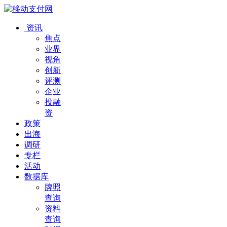
资讯
焦点
业界
视角
创新
评测
企业
投融
资
政策
出海
调研
专栏
活动
数据库
牌照
查询
资料
查询