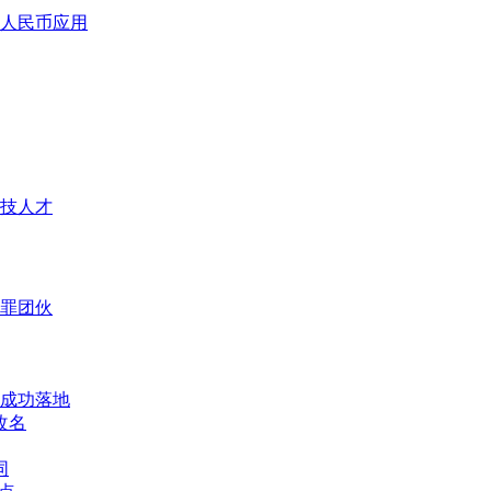
人民币应用
技人才
犯罪团伙
成功落地
改名
同