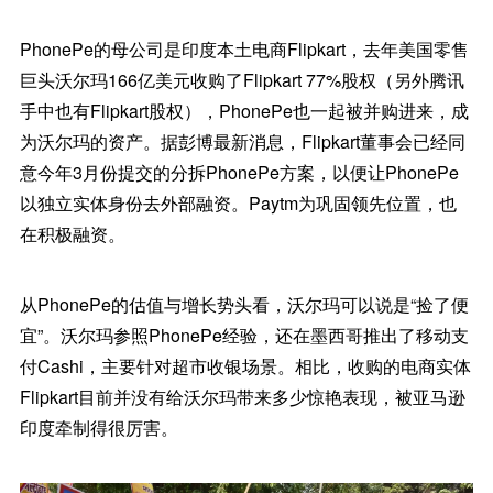
PhonePe的母公司是印度本土电商Flipkart，去年美国零售
巨头沃尔玛166亿美元收购了Flipkart 77%股权（另外腾讯
手中也有Flipkart股权），PhonePe也一起被并购进来，成
为沃尔玛的资产。据彭博最新消息，Flipkart董事会已经同
意今年3月份提交的分拆PhonePe方案，以便让PhonePe
以独立实体身份去外部融资。Paytm为巩固领先位置，也
在积极融资。
从PhonePe的估值与增长势头看，沃尔玛可以说是“捡了便
宜”。沃尔玛参照PhonePe经验，还在墨西哥推出了移动支
付Cashi，主要针对超市收银场景。相比，收购的电商实体
Flipkart目前并没有给沃尔玛带来多少惊艳表现，被亚马逊
印度牵制得很厉害。