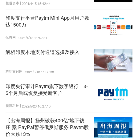
竺道资本 |
2021/4/15 15:42:44
印度支付平台Paytm Mini App月用户数
达1500万
亿恩网 |
2021/4/13 11:42:51
解析印度本地支付通道选择及接入
移动支付网 |
2021/3/18 11:38:38
印度央行审计Paytm旗下数字银行：3-
5个月后或恢复接受新客户
新浪科技 |
2022/5/23 10:27:10
【出海周报】扬州破获400亿“地下钱
庄”案 PayPal暂停俄罗斯服务 Paytm股
价大跌13%