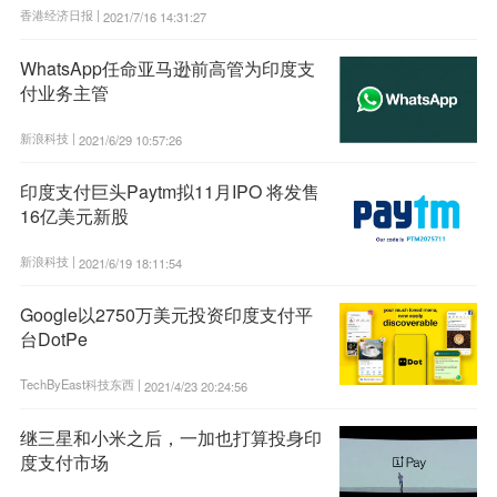
香港经济日报 |
2021/7/16 14:31:27
WhatsApp任命亚马逊前高管为印度支
付业务主管
新浪科技 |
2021/6/29 10:57:26
印度支付巨头Paytm拟11月IPO 将发售
16亿美元新股
新浪科技 |
2021/6/19 18:11:54
Google以2750万美元投资印度支付平
台DotPe
TechByEast科技东西 |
2021/4/23 20:24:56
继三星和小米之后，一加也打算投身印
度支付市场