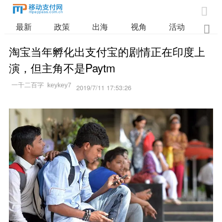

最新
政策
出海
视角
活动
业

淘宝当年孵化出支付宝的剧情正在印度上
演，但主角不是Paytm
2019/7/11 17:53:26