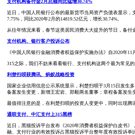
支付机构备付金2月总额同比猛增30.74%
近日，中国人民银行公布的最新货币当局资产负债表显示，支付机构备
7.75%，同比2020年2月的14819.52亿元，增长30.74%。
从往年情况来看，春节这类居民消费大大提升的节日，备付
支付机构、银行客户投诉公布
《中国人民银行金融消费者权益保护实施办法》自2020年
315之际，我们不妨来看看银行、支付机构这两个最为常见
利楚扫呗获腾讯、蚂蚁战略投资
国家企业信用信息公示系统显示，利楚扫呗于3月15日发生多条变
备案发生变更，新增王宏岩、郑毅两名董事；章程备案发生
最值得注意的是，在利楚扫呗的投资人变更中，同时出现腾讯、
通联支付、中汇支付上315黑榜
近日，黑猫投诉平台发布《2020年消费者权益保护白皮书》，其
融、支付行业的有效投诉占黑猫投诉平台整年度有效投诉单比例