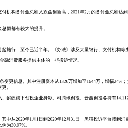
付金总额又双叒创新高，2021年2月的备付金总额达到了19375
金总额都有较大的提升。
11月起施行，至今已近半年。《办法》涉及大量银行、支付机构
的金融消费服务提供主体的一些投诉情况。
更信息。其中注册资本从1326万增加至1644万，增幅24%；实
变更。
蚂蚁旗下创投企业身影。司腾讯创投、云鑫创投各持有14.11
中从2020年1月1日到2020年12月31日，黑猫投诉平台接到消
为30.97%。