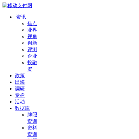
资讯
焦点
业界
视角
创新
评测
企业
投融
资
政策
出海
调研
专栏
活动
数据库
牌照
查询
资料
查询